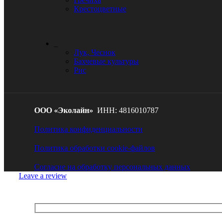
Крестоцветные
_
Лук, Чеснок
Бахчевые культуры
Рис
ООО «Эколайн»
ИНН: 4816010787
Политика конфиденциальности
Политика обработки cookie-файлов
Cогласие на обработку персональных данных
Leave a review