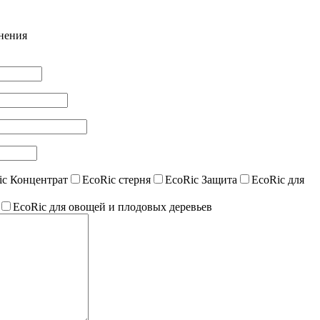
лнения
ic Концентрат
EcoRic стерня
EcoRic Защита
EcoRic для
EcoRic для овощей и плодовых деревьев