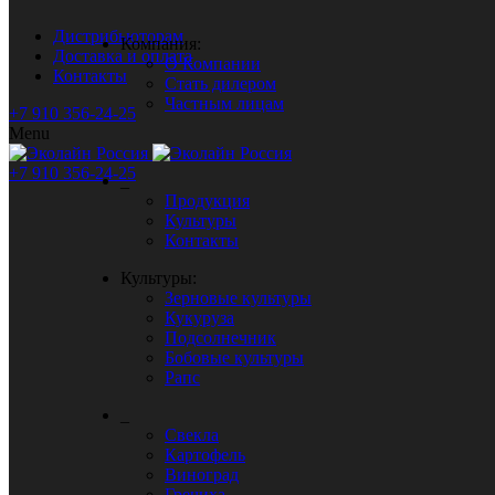
Дистрибьюторам
Компания:
Доставка и оплата
О Компании
Контакты
Стать дилером
Частным лицам
+7 910 356-24-25
Menu
+7 910
356-24-25
_
Продукция
Культуры
Контакты
Культуры:
Зерновые культуры
Кукуруза
Подсолнечник
Бобовые культуры
Рапс
_
Свекла
Картофель
Виноград
Гречиха