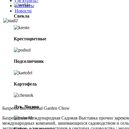
Где купить?
Контакты
Новости
Свекла
info@eco-ric.com
Крестоцветные
Подсолнечник
Картофель
Лук, Чеснок
Бахрейн International Garden Chow
Бахрейнская Международная Садовая Выставка прочно зарекоме
международных компаний, занимающихся садоводством и сельск
экспортеров, а также инвесторов в секторах садоводства / эко