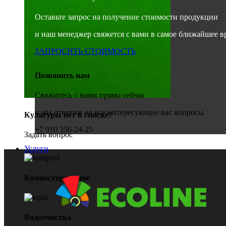
Оставьте запрос на получение стоимости продукции
и наш менеджер свяжется с вами в самое ближайшее в
ЗАПРОСИТЬ СТОИМОСТЬ
Позвонить нам
Свяжитесь с нами прямо сейчас
и мы ответим на все интересующие вас вопросы
Культуры нет в списке?
+7 910 356-24-25
Задать вопрос
Услуги
Компостирование
Водоочистка