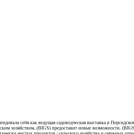
ндовала себя как ведущая садоводческая выставка в Персидском
им хозяйством, (BIGS) предоставит новые возможности. (BIGS)
логически чистых продуктов / сельского хозяйства и смежных отр