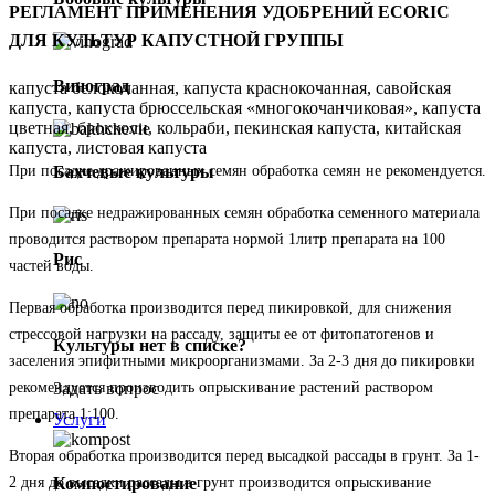
РЕГЛАМЕНТ ПРИМЕНЕНИЯ УДОБРЕНИЙ ECORIC
ДЛЯ КУЛЬТУР КАПУСТНОЙ ГРУППЫ
Виноград
капуста белокочанная, капуста краснокочанная, савойская
капуста, капуста брюссельская «многокочанчиковая», капуста
цветная, брокколи, кольраби, пекинская капуста, китайская
капуста, листовая капуста
При посадке дражированных семян обработка семян не рекомендуется.
Бахчевые культуры
При посадке недражированных семян обработка семенного материала
проводится раствором препарата нормой 1литр препарата на 100
Рис
частей воды.
Первая обработка производится перед пикировкой, для снижения
стрессовой нагрузки на рассаду, защиты ее от фитопатогенов и
Культуры нет в списке?
заселения эпифитными микроорганизмами. За 2-3 дня до пикировки
рекомендуется производить опрыскивание растений раствором
Задать вопрос
препарата 1:100.
Услуги
Вторая обработка производится перед высадкой рассады в грунт. За 1-
Компостирование
2 дня до высадки рассады в грунт производится опрыскивание