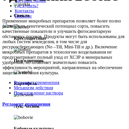
Частным лицам
Где купить?
Контакты
Свекла
Новости
Применение микробных препаратов позволяет более полно
реализовать генетический потенциал сорта, повысить
качественные показатели и улучшить фитосанитарную
info@eco-ric.com
обстановку посевов. Продукты могут быть использованы для
Крестоцветные
любых систем земледелия, в том числе для
ресурсосберегающих (No –Till, Mini-Till и др.). Включение
микробных препаратов в технологию возделывания не
предусматривает полный уход от ХСЗР и минеральных
Подсолнечник
удобрений, но позволяет значительно повысить
эффективность мероприятий, направленных на обеспечение
защиты и питания культуры.
Регламент применения
Картофель
Механизм действия
Приготовление раствора
Регламент применения
Лук, Чеснок
Бобовые культуры