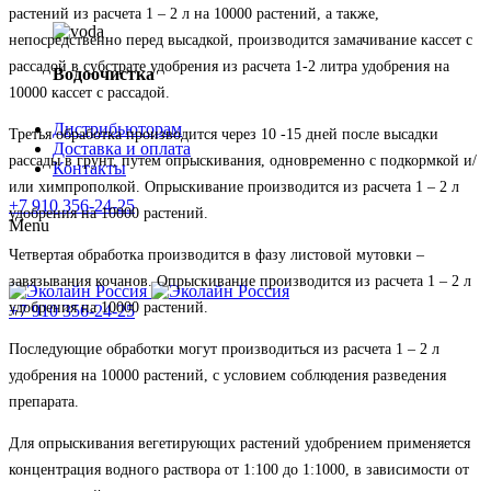
растений из расчета 1 – 2 л на 10000 растений, а также,
непосредственно перед высадкой, производится замачивание кассет с
рассадой в субстрате удобрения из расчета 1-2 литра удобрения на
Водоочистка
10000 кассет с рассадой.
Дистрибьюторам
Третья обработка производится через 10 -15 дней после высадки
Доставка и оплата
рассады в грунт, путем опрыскивания, одновременно с подкормкой и/
Контакты
или химпрополкой. Опрыскивание производится из расчета 1 – 2 л
+7 910 356-24-25
удобрения на 10000 растений.
Menu
Четвертая обработка производится в фазу листовой мутовки –
завязывания кочанов. Опрыскивание производится из расчета 1 – 2 л
удобрения на 10000 растений.
+7 910
356-24-25
Последующие обработки могут производиться из расчета 1 – 2 л
удобрения на 10000 растений, с условием соблюдения разведения
препарата.
Для опрыскивания вегетирующих растений удобрением применяется
концентрация водного раствора от 1:100 до 1:1000, в зависимости от