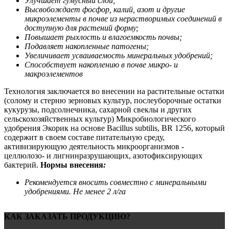
Улучшает гумусный слой;
Высвобождает фосфор, калий, азот и другие
микроэлементы в почве из нерастворимых соединений в
доступную для растений форму;
Повышает рыхлость и влагоемкость почвы;
Подавляет накопленные патогены;
Увеличивает усваиваемость минеральных удобрений;
Способствует накоплению в почве микро- и
макроэлементов
Технология заключается во внесении на растительные остатки
(солому и стерню зерновых культур, послеуборочные остатки
кукурузы, подсолнечника, сахарной свеклы и других
сельскохозяйственных культур) Микробиологического
удобрения Экорик на основе
Bacillus subtilis, BR 1256, который
содержит в своем составе питательную среду,
активизирующую деятельность микроорганизмов -
целлюлозо- и лигнинразрушающих, азотофиксирующих
бактерий.
Нормы
внесения
:
Рекомендуется вносить совместно с минеральными
удобрениями. Не менее 2
л/га
КАК ЗАКАЗАТЬ ПРОДУКЦИЮ?