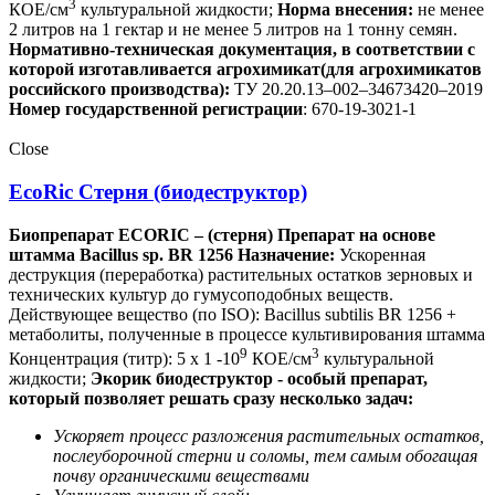
3
КОЕ/см
культуральной жидкости;
Норма внесения:
не менее
2 литров на 1 гектар и не менее 5 литров на 1 тонну семян.
Нормативно-техническая документация, в соответствии с
которой изготавливается агрохимикат(для агрохимикатов
российского производства):
ТУ 20.20.13–002–34673420–2019
Номер государственной регистрации
: 670-19-3021-1
Close
EcoRic Стерня (биодеструктор)
Биопрепарат ECORIC – (стерня) Препарат на основе
штамма Bacillus sp. BR 1256
Назначение:
Ускоренная
деструкция (переработка) растительных остатков зерновых и
технических культур до гумусоподобных веществ.
Действующее вещество (по ISO): Bacillus subtilis BR 1256 +
метаболиты, полученные в процессе культивирования штамма
9
3
Концентрация (титр): 5 х 1 -10
КОЕ/см
культуральной
жидкости;
Экорик биодеструктор - особый препарат,
который позволяет решать сразу несколько задач:
Ускоряет процесс разложения растительных остатков,
послеуборочной стерни и соломы, тем самым обогащая
почву органическими веществами