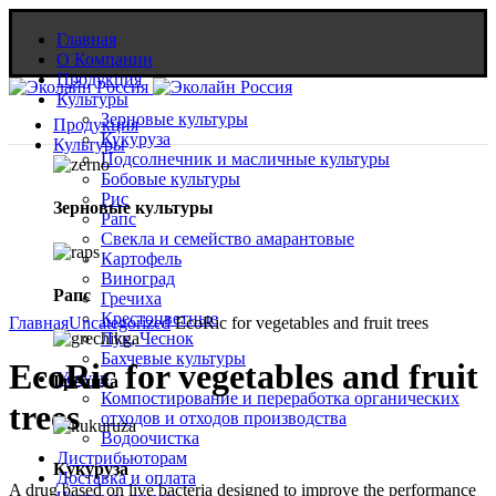
Главная
О Компании
Продукция
Культуры
Зерновые культуры
Продукция
Кукуруза
Культуры
Подсолнечник и масличные культуры
Бобовые культуры
Рис
Зерновые культуры
Рапс
Свекла и семейство амарантовые
Картофель
Виноград
Рапс
Гречиха
Крестоцветные
Главная
Uncategorized
EcoRic for vegetables and fruit trees
Лук, Чеснок
Бахчевые культуры
EcoRic for vegetables and fruit
Услуги
Гречиха
Компостирование и переработка органических
trees
отходов и отходов производства
Водоочистка
Дистрибьюторам
Кукуруза
Доставка и оплата
A drug based on live bacteria designed to improve the performance