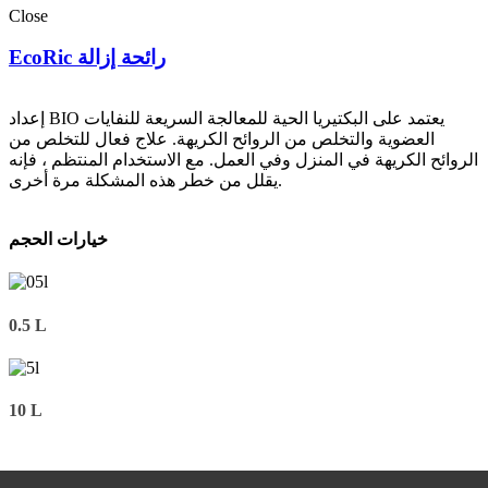
Close
EcoRic رائحة إزالة
إعداد BIO يعتمد على البكتيريا الحية للمعالجة السريعة للنفايات
العضوية والتخلص من الروائح الكريهة. علاج فعال للتخلص من
الروائح الكريهة في المنزل وفي العمل. مع الاستخدام المنتظم ، فإنه
يقلل من خطر هذه المشكلة مرة أخرى.
خيارات الحجم
0.5 L
10 L