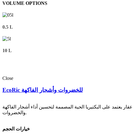
VOLUME OPTIONS
0.5 L
10 L
Close
EcoRic للخضروات وأشجار الفاكهة
عقار يعتمد على البكتيريا الحية المصممة لتحسين أداء أشجار الفاكهة
والخضروات.
خيارات الحجم