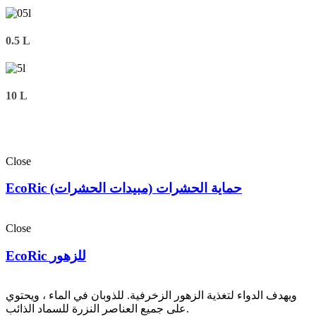
0.5 L
10 L
Close
EcoRic حماية الحشرات (مبيدات الحشرات)
Close
EcoRic للزهور
ويهدف الدواء لتغذية الزهور الزخرفية. للذوبان في الماء ، ويحتوي
على جميع العناصر النزرة للسماد الذائب.