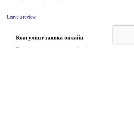
Leave a review
Коагулянт заявка онлайн
Поля, отмеченные символом
*
- обязательны для
заполнения
Взаимодействуем только с юридическими
лицами
Организация:
Контактное лицо:
*
Контактный телефон:
*
E-mail адрес: