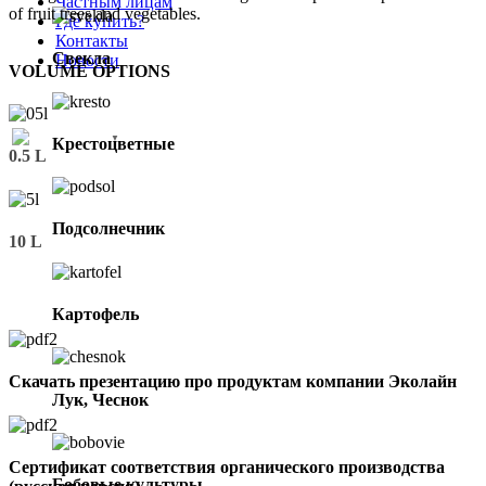
Частным лицам
of fruit trees and vegetables.
Где купить?
Контакты
Свекла
Новости
VOLUME OPTIONS
info@eco-ric.com
Русский
▼
Крестоцветные
0.5 L
Подсолнечник
10 L
Картофель
Скачать презентацию про продуктам компании Эколайн
Лук, Чеснок
Сертификат соответствия органического производства
Бобовые культуры